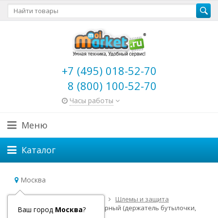
+7 (495) 018-52-70
8 (800) 100-52-70
Часы работы
Меню
Каталог
Москва
Главная
Детский транспорт
Шлемы и защита
Набор аксессуаров Micro Черный (держатель бутылочки,
Ваш город
Москва
?
фонарик и звонок)