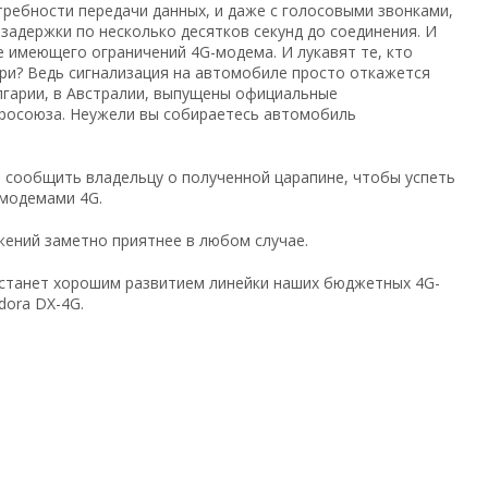
ребности передачи данных, и даже с голосовыми звонками,
задержки по несколько десятков секунд до соединения. И
е имеющего ограничений 4G-модема. И лукавят те, кто
 три? Ведь сигнализация на автомобиле просто откажется
лгарии, в Австралии, выпущены официальные
вросоюза. Неужели вы собираетесь автомобиль
, сообщить владельцу о полученной царапине, чтобы успеть
 модемами 4G.
ожений заметно приятнее в любом случае.
 станет хорошим развитием линейки наших бюджетных 4G-
dora DX-4G.