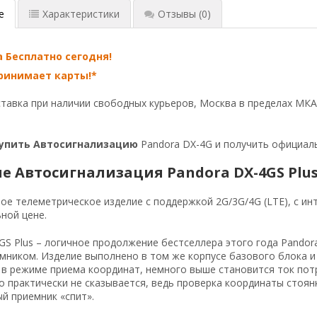
е
Характеристики
Отзывы
(0)
 Бесплатно сегодня!
ринимает карты!*
тавка при наличии свободных курьеров, Москва в пределах МКАД.
упить Автосигнализацию
Pandora
DX-4G
и получить официаль
е Автосигнализация Pandora DX-4GS Plu
е телеметрическое изделие с поддержкой 2G/3G/4G (LTE), с и
ной цене.
GS Plus – логичное продолжение бестселлера этого года Pandor
мником. Изделие выполнено в том же корпусе базового блока и
 в режиме приема координат, немного выше становится ток пот
о практически не сказывается, ведь проверка координаты стоян
й приемник «спит».