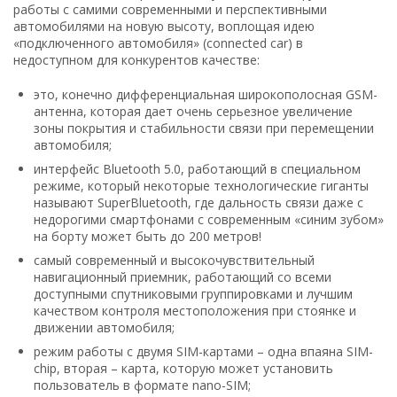
работы с самими современными и перспективными
автомобилями на новую высоту, воплощая идею
«подключенного автомобиля» (connected car) в
недоступном для конкурентов качестве:
это, конечно дифференциальная широкополосная GSM-
антенна, которая дает очень серьезное увеличение
зоны покрытия и стабильности связи при перемещении
автомобиля;
интерфейс Bluetooth 5.0, работающий в специальном
режиме, который некоторые технологические гиганты
называют SuperBluetooth, где дальность связи даже с
недорогими смартфонами с современным «синим зубом»
на борту может быть до 200 метров!
самый современный и высокочувствительный
навигационный приемник, работающий со всеми
доступными спутниковыми группировками и лучшим
качеством контроля местоположения при стоянке и
движении автомобиля;
режим работы с двумя SIM-картами – одна впаяна SIM-
chip, вторая – карта, которую может установить
пользователь в формате nano-SIM;