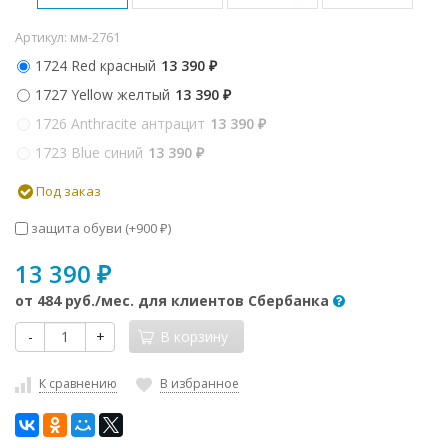
Артикул:
мм-2761
1724 Red красный
13 390
₽
1727 Yellow желтый
13 390
₽
1726 Anthracite антрацит
13 390
₽
1723 Blue синий
13 390
₽
Под заказ
защита обуви (+
900
)
₽
13 390
₽
от
484 руб.
/мес. для клиентов Сбербанка
-
+
В корзину
К сравнению
В избранное