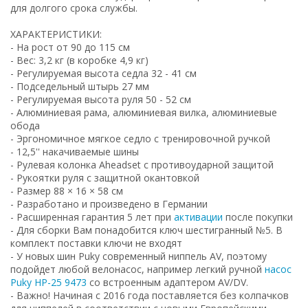
для долгого срока службы.
ХАРАКТЕРИСТИКИ:
- На рост от 90 до 115 см
- Вес: 3,2 кг (в коробке 4,9 кг)
- Регулируемая высота седла 32 - 41 см
- Подседельный штырь 27 мм
- Регулируемая высота руля 50 - 52 см
- Алюминиевая рама, алюминиевая вилка, алюминиевые
обода
- Эргономичное мягкое седло с тренировочной ручкой
- 12,5'' накачиваемые шины
- Рулевая колонка Aheadset с противоударной защитой
- Рукоятки руля с защитной окантовкой
- Размер 88 × 16 × 58 см
- Разработано и произведено в Германии
- Расширенная гарантия 5 лет при
активации
после покупки
- Для сборки Вам понадобится ключ шестигранный №5. В
комплект поставки ключи не входят
- У новых шин Puky современный ниппель AV, поэтому
подойдет любой велонасос, например легкий ручной
насос
Puky HP-25 9473
со встроенным адаптером AV/DV.
- Важно! Начиная с 2016 года поставляется без колпачков