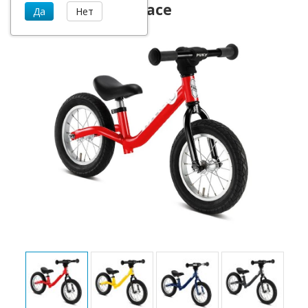
Беговел Puky LR Race