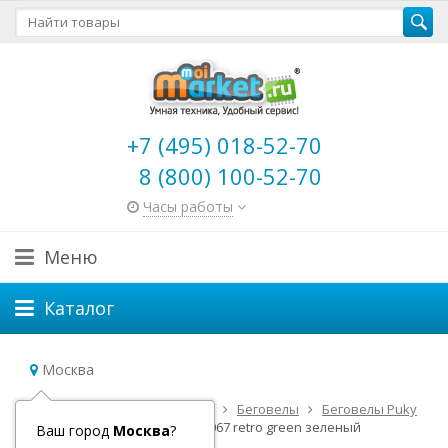
+7 (495) 018-52-70
8 (800) 100-52-70
Часы работы
Меню
Каталог
Москва
Главная
Детский транспорт
Беговелы
Беговелы Puky
Беговел Puky LR XL Classic 4067 retro grееn зеленый
Ваш город
Москва
?