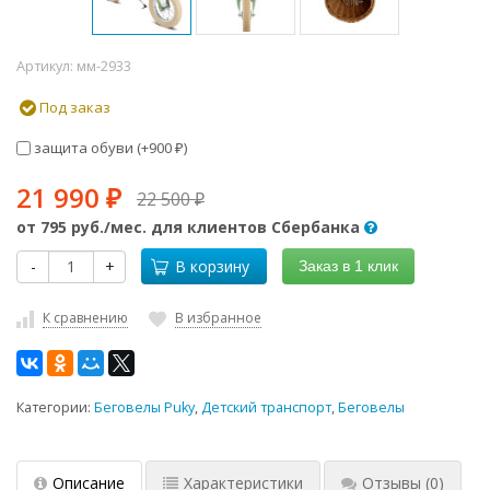
Артикул:
мм-2933
Под заказ
защита обуви (+
900
)
₽
21 990
22 500
₽
₽
от
795 руб.
/мес. для клиентов Сбербанка
-
+
В корзину
Заказ в 1 клик
К сравнению
В избранное
Категории:
Беговелы Puky
,
Детский транспорт
,
Беговелы
Описание
Характеристики
Отзывы
(0)