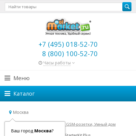
+7 (495) 018-52-70
8 (800) 100-52-70
Часы работы
Меню
Каталог
Москва
Главная
GSM-сигнализации, GSM-розетки, Умный дом
Охранные комплексы Ajax
Ваш город
Москва
?
Комплект умного дома Ajax StarterKit Plus