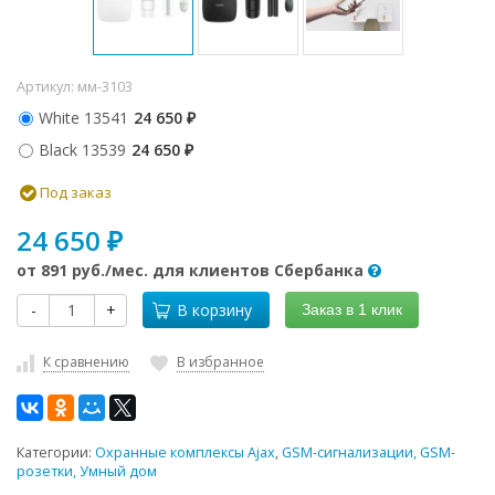
Артикул:
мм-3103
White 13541
24 650
₽
Black 13539
24 650
₽
Под заказ
24 650
₽
от
891 руб.
/мес. для клиентов Сбербанка
-
+
В корзину
Заказ в 1 клик
К сравнению
В избранное
Категории:
Охранные комплексы Ajax
,
GSM-сигнализации, GSM-
розетки, Умный дом