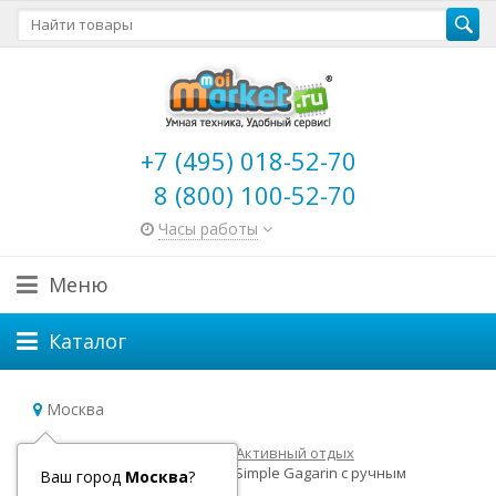
+7 (495) 018-52-70
8 (800) 100-52-70
Часы работы
Меню
Каталог
Москва
Главная
Летние товары
Активный отдых
Cамокат Y-Scoo RT Maxi City Simple Gagarin с ручным
Ваш город
Москва
?
тормозом зеленый