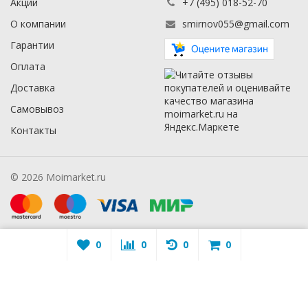
Акции
+7 (495) 018-52-70
О компании
smirnov055@gmail.com
Гарантии
Оплата
Доставка
Самовывоз
Контакты
© 2026 Moimarket.ru
0
0
0
0
Warning
: A non-numeric value encountered in
/mmarket.ru/wa-
apps/sidebar/lib/classes/sidebarViewHelper.class.php
on line
16