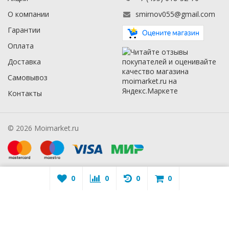
О компании
smirnov055@gmail.com
Гарантии
Оплата
Доставка
Самовывоз
Контакты
© 2026 Moimarket.ru
0
0
0
0
Warning
: A non-numeric value encountered in
/mmarket.ru/wa-
apps/sidebar/lib/classes/sidebarViewHelper.class.php
on line
16