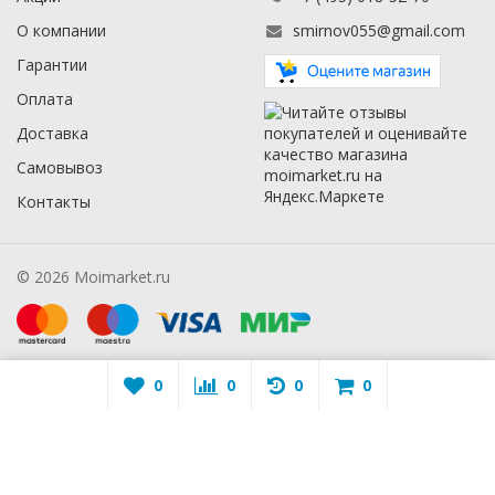
О компании
smirnov055@gmail.com
Гарантии
Оплата
Доставка
Самовывоз
Контакты
© 2026 Moimarket.ru
0
0
0
0
Warning
: A non-numeric value encountered in
/mmarket.ru/wa-
apps/sidebar/lib/classes/sidebarViewHelper.class.php
on line
16