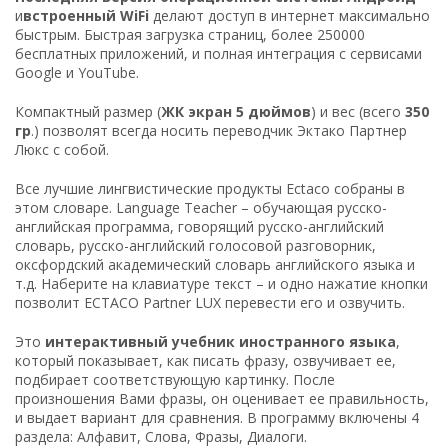
и
встроенный WiFi
делают доступ в интернет максимально
быстрым. Быстрая загрузка страниц, более 250000
бесплатных приложений, и полная интеграция с сервисами
Google и YouTube.
Компактный размер (
ЖК экран 5 дюймов
) и вес (всего
350
гр
.) позволят всегда носить переводчик Эктако Партнер
Люкс с собой.
Все лучшие лингвистические продукты Ectaco собраны в
этом словаре. Language Teacher – обучающая русско-
английская программа, говорящий русско-английский
словарь, русско-английский голосовой разговорник,
оксфордский академический словарь английского языка и
т.д. Наберите на клавиатуре текст – и одно нажатие кнопки
позволит ECTACO Partner LUX перевести его и озвучить.
Это
интерактивный учебник иностранного языка
,
который показывает, как писать фразу, озвучивает ее,
подбирает соответствующую картинку. После
произношения Вами фразы, он оценивает ее правильность,
и выдает вариант для сравнения. В программу включены 4
раздела: Алфавит, Слова, Фразы, Диалоги.