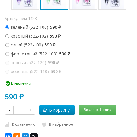
Артикул:
мм-1428
зеленый (522-106)
590
₽
красный (522-102)
590
₽
синий (522-100)
590
₽
фиолетовый (522-103)
590
₽
черный (522-120)
590
₽
розовый (522-110)
590
₽
В наличии
590
₽
-
+
В корзину
Заказ в 1 клик
К сравнению
В избранное