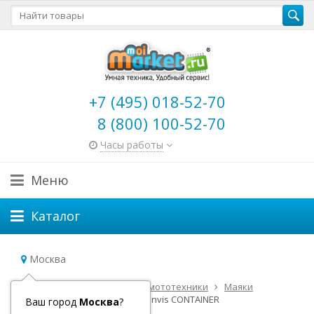
+7 (495) 018-52-70
8 (800) 100-52-70
Часы работы
Меню
Каталог
Москва
Главная
Товары для авто и мототехники
Маяки
GPS-Глонасс Маяк X-Keeper Invis CONTAINER
Ваш город
Москва
?