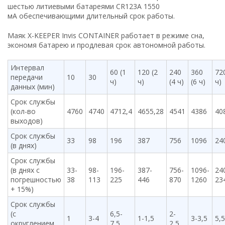
шестью литиевыми батареями CR123A 1550
мА обеспечивающими длительный срок работы.
Маяк X-KEEPER Invis CONTAINER работает в режиме сна,
экономя батарею и продлевая срок автономной работы.
Интервал
60 (1
120 (2
240
360
72
передачи
10
30
ч)
ч)
(4 ч)
(6 ч)
ч)
данных (мин)
Срок службы
(кол-во
4760
4740
4712,4
4655,28
4541
4386
40
выходов)
Срок службы
33
98
196
387
756
1096
24
(в днях)
Срок службы
(в днях с
33-
98-
196-
387-
756-
1096-
24
погрешностью
38
113
225
446
870
1260
23
+ 15%)
Срок службы
(с
6,5-
2-
1
3-4
1-1,5
3-3,5
5,5
округлением
7,5
2,5