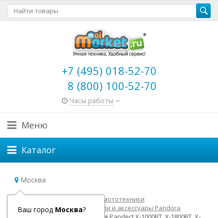
+7 (495) 018-52-70
8 (800) 100-52-70
Часы работы
Меню
Каталог
Москва
Главная
Товары для авто и мототехники
Автосигнализации
Модули и аксессуары Pandora
Ваш город
Москва
?
GPS-приёмник NAV-035BT для Pandect X-1000BT, X-1800BT, X-