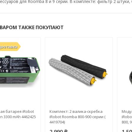
ессуаров для Roomba 8 и 9 серии. В комплекте: фильтр 2 штуки,
ОВАРОМ ТАКЖЕ ПОКУПАЮТ
доставка
ая батарея iRobot
Комплект: 2 валика-скребка
Моду
on 3300 mAh 4462425
iRobot Roomba 800-900 серии (​
iRobo
4419704)
800, 9
2 990
1 5
₽