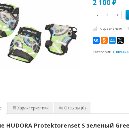
2 100
₽
-
+
К сравнению
Категории:
Шлемы и
е
Характеристики
Отзывы
(0)
е HUDORA Protektorenset S зеленый Gree