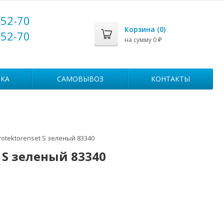
-52-70
Корзина (
0
)
-52-70
на сумму
0
₽
КА
САМОВЫВОЗ
КОНТАКТЫ
tektorenset S зеленый 83340
S зеленый 83340