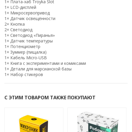
1× Плата-хаб Troyka Slot
1× LCD-дисплей
1× Микросервопривод
1× Датчик освещённости
2× Кнопка
2× Светодиод
1× Светодиод «Пиранья»
1× Датчик температуры
1× Потенциометр
1× Зуммер (пищалка)
1× Кабель Micro-USB
1× Книга с экспериментами и комиксами
1× Детали для марсианской базы
1× Набор стикеров
С ЭТИМ ТОВАРОМ ТАКЖЕ ПОКУПАЮТ