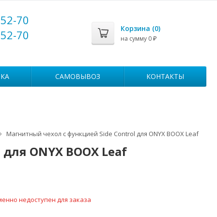
-52-70
Корзина (
0
)
-52-70
на сумму
0
₽
КА
САМОВЫВОЗ
КОНТАКТЫ
Магнитный чехол с функцией Side Control для ONYX BOOX Leaf
 для ONYX BOOX Leaf
менно недоступен для заказа