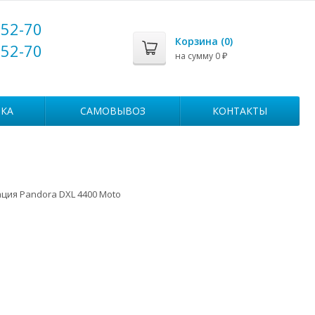
-52-70
Корзина (
0
)
-52-70
на сумму
0
₽
КА
САМОВЫВОЗ
КОНТАКТЫ
ция Pandora DXL 4400 Moto