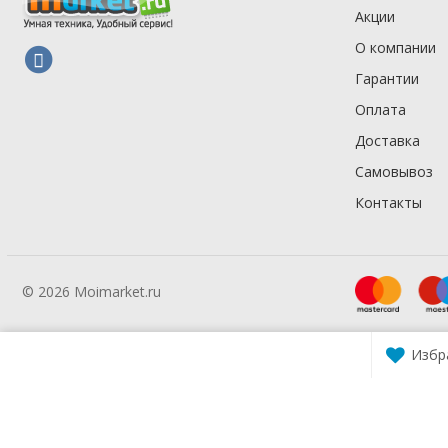
Акции
О компании
Гарантии
Оплата
Доставка
Самовывоз
Контакты
© 2026 Moimarket.ru
Избр
Warning
: A non-numeric value encountered in
/mmarket.ru/wa-app
Warning
: A non-numeric value encountered in
/mmarket.ru/wa-app