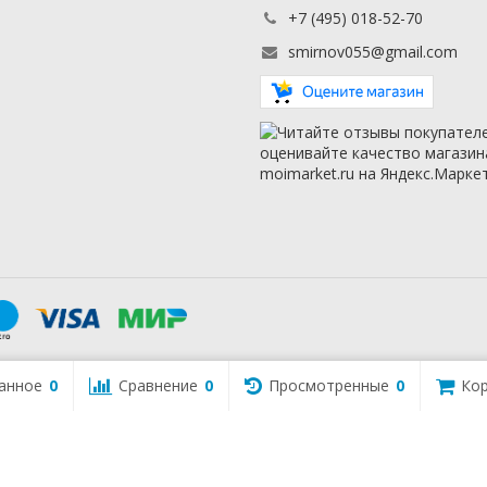
+7 (495) 018-52-70
smirnov055@gmail.com
анное
0
Сравнение
0
Просмотренные
0
Кор
s/sidebar/lib/classes/sidebarViewHelper.class.php
on line
16
s/sidebar/lib/classes/sidebarViewHelper.class.php
on line
16