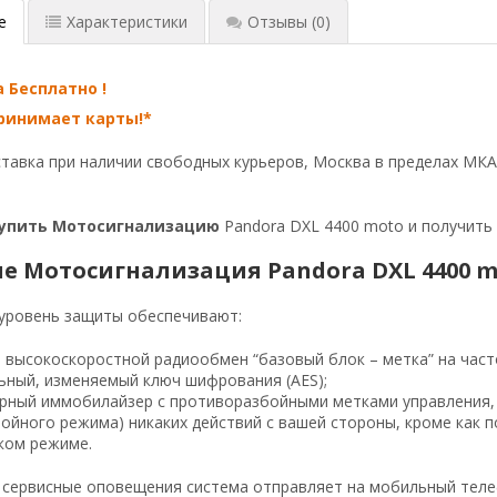
е
Характеристики
Отзывы
(0)
 Бесплатно !
ринимает карты!*
тавка при наличии свободных курьеров, Москва в пределах МКАД.
упить Мотосигнализацию
Pandora DXL 4400 moto и получить
е Мотосигнализация Pandora DXL 4400 m
уровень защиты обеспечивают:
 высокоскоростной радиообмен “базовый блок – метка” на часто
ьный, изменяемый ключ шифрования (AES);
ерный иммобилайзер с противоразбойными метками управления,
ойного режима) никаких действий с вашей стороны, кроме как п
ком режиме.
сервисные оповещения система отправляет на мобильный теле