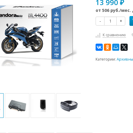
13 990
₽
от
506 руб.
/мес.
-
+
К сравнению
Категории:
Архивны