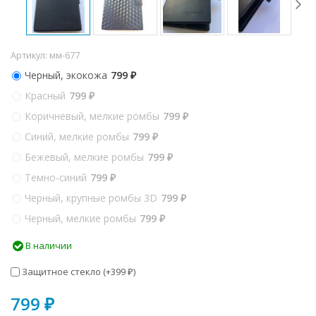
Артикул:
мм-677
Черный, экокожа
799
₽
Красный
799
₽
Коричневый, мелкие ромбы
799
₽
Синий, мелкие ромбы
799
₽
Бежевый, мелкие ромбы
799
₽
Темно-синий
799
₽
Черный, крупные ромбы 3D
799
₽
Черный, мелкие ромбы
799
₽
В наличии
Защитное стекло (+
399
)
₽
799
₽