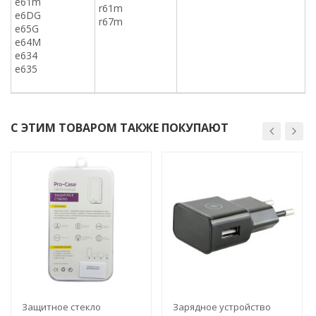
е61m
r61m
e6DG
r67m
e65G
е64M
e634
e635
С ЭТИМ ТОВАРОМ ТАКЖЕ ПОКУПАЮТ
Защитное стекло
Зарядное устройство