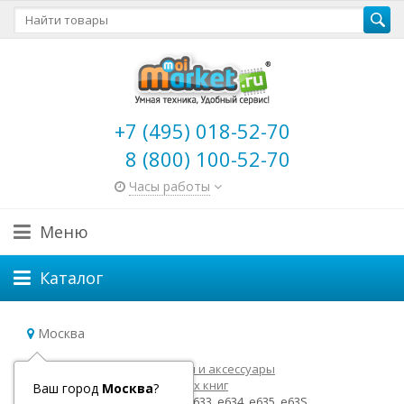
+7 (495) 018-52-70
8 (800) 100-52-70
Часы работы
Меню
Каталог
Москва
Главная
Электронные книги и аксессуары
Аксессуары для электронных книг
Ваш город
Москва
?
Обложка Digma e631, e632, e633, e634, e635, e63S