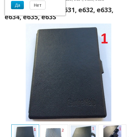
Обложка Digma e631, e632, e633,
e634, e635, e63S