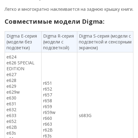
Легко и многократно наклеивается на заднюю крышку книги.
Совместимые модели Digma:
Digma E-серия
Digma R-серия
Digma S-серия (модели с
(модели без
(модели с
подсветкой и сенсорным
подсветки)
подсветкой)
экраном)
e624
e626 SPECIAL
EDITION
e627
e628
r651
e629
r652
e629w
r657
e630
r658
e631
r659
e632
r659w
e633
s683G
r660
e652
r663
e62B
r62B
e63s
r63s