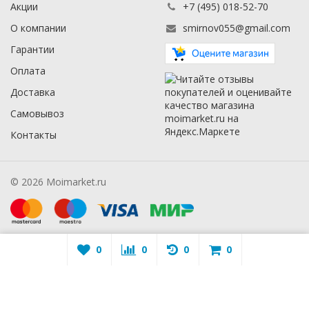
Акции
+7 (495) 018-52-70
О компании
smirnov055@gmail.com
Гарантии
Оплата
Доставка
Самовывоз
Контакты
© 2026 Moimarket.ru
0
0
0
0
Warning
: A non-numeric value encountered in
/mmarket.ru/wa-
apps/sidebar/lib/classes/sidebarViewHelper.class.php
on line