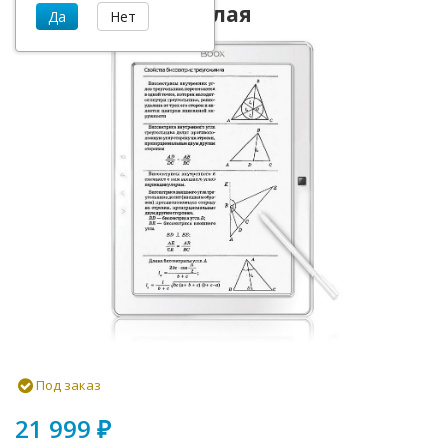
ONYX Boox M90 Белая
Под заказ
21 999
₽