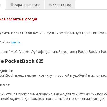
е
Характеристики
Отзывы
(0)
ая гарантия 2 года!
упить PocketBook 625
и получить официальную гарантию Pocke
России
здесь.
азин "Мой Маркет.Ру" официальный продавец PocketBook в Рос
е PocketBook 625
удобный
ketBook представляет новинку – простой и удобный в использ
димое
625
станет прекрасным подарком даже для тех, кто до сих пор с
 необходимые для комфортного электронного чтения функции.