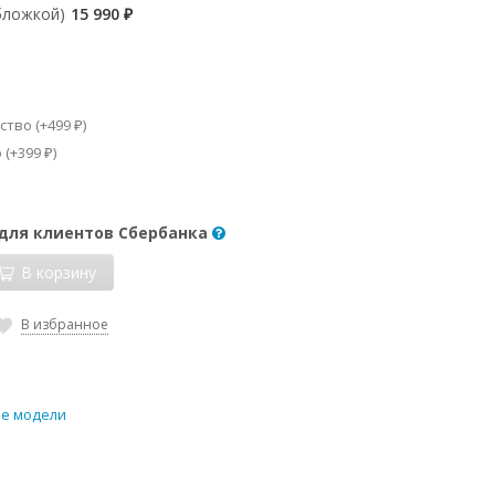
бложкой)
15 990
₽
ство (+
499
)
₽
 (+
399
)
₽
 для клиентов Сбербанка
В корзину
В избранное
е модели