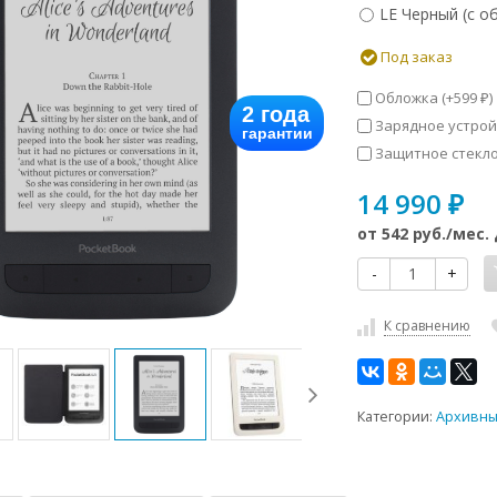
LE Черный (с о
Под заказ
Обложка (+
599
)
₽
2 года
Зарядное устрой
гарантии
Защитное стекло
14 990
₽
от
542 руб.
/мес.
-
+
К сравнению
Категории:
Архивны