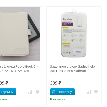
 обложка PocketBook 614,
Защитное стекло Gadgethelp
22, 623, 624, 625, 626
для E-ink книг 6 дюймов
99
399
₽
₽
 корзину
В корзину
личии
В наличии