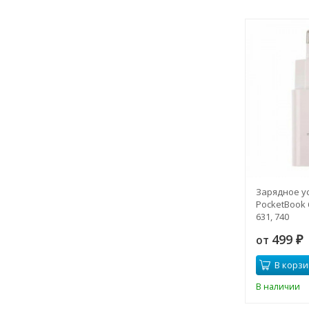
Зарядное у
PocketBook 6
631, 740
499
от
₽
В корзи
В наличии