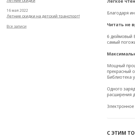
Летние скидки
Легкое чте
16 мая 2022
Благодаря ин
Летние скидки на детский транспорт!
Читать не в
Все записи
6 дюймовый Е
самый погожи
Максималь
Мощный проце
прекрасный о
Библиотека у
Одного заряд
расширения д
Электронное 
С ЭТИМ Т