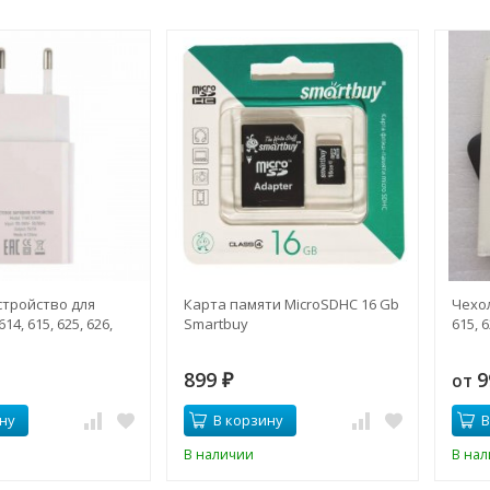
стройство для
Карта памяти MicroSDHC 16 Gb
Чехол
14, 615, 625, 626,
Smartbuy
615, 6
899
9
от
₽
ну
В корзину
В
В наличии
В на