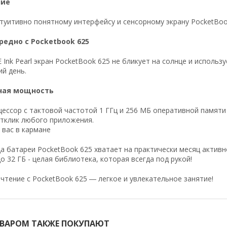
ние
туитивно понятному интерфейсу и сенсорному экрану PocketBo
редно с Pocketbook 625
 Ink Pearl экран PocketBook 625 не бликует на солнце и исполь
й день.
ная мощность
ссор с тактовой частотой 1 ГГц и 256 МБ оперативной памяти
тклик любого приложения.
 вас в кармане
а батареи PocketBook 625 хватает на практически месяц активн
о 32 ГБ - целая библиотека, которая всегда под рукой!
чтение c PocketBook 625 ― легкое и увлекательное занятие!
ОВАРОМ ТАКЖЕ ПОКУПАЮТ