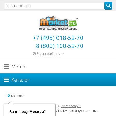
+7 (495) 018-52-70
8 (800) 100-52-70
Часы работы
Меню
Каталог
Москва
Главная
Детский транспорт
Аксессуары
Приставные колеса Puky ST ZL 9425 для двухколесных
Ваш город
Москва
?
велосипедов ZL16/ZL18