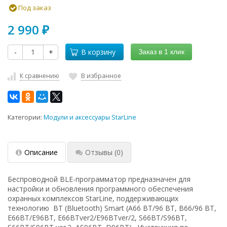
Под заказ
2 990
₽
-
+
В корзину
Заказ в 1 клик
К сравнению
В избранное
Категории:
Модули и аксессуары StarLine
Описание
Отзывы
(0)
Беспроводной BLE-программатор предназначен для
настройки и обновления программного обеспечения
охранных комплексов StarLine, поддерживающих
технологию BT (Bluetooth) Smart (A66 BT/96 BT, B66/96 BT,
E66BT/E96BT, E66BTver2/E96BTver/2, S66BT/S96BT,