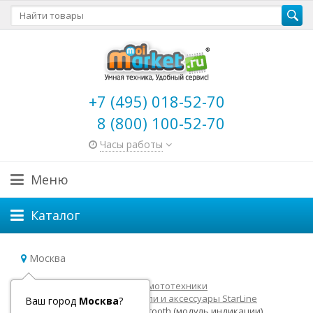
+7 (495) 018-52-70
8 (800) 100-52-70
Часы работы
Меню
Каталог
Москва
Главная
Товары для авто и мототехники
Автосигнализации
Модули и аксессуары StarLine
Ваш город
Москва
?
Программатор StarLine Bluetooth (модуль индикации)