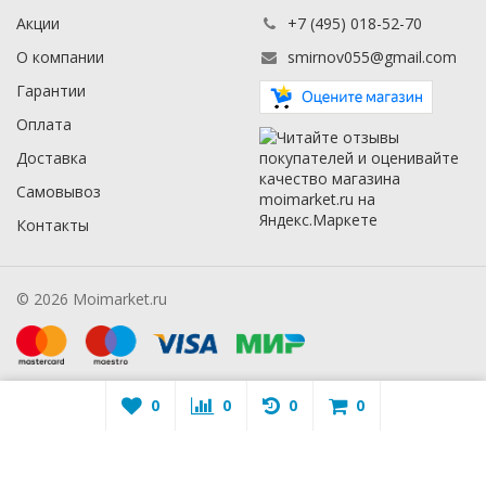
Акции
+7 (495) 018-52-70
О компании
smirnov055@gmail.com
Гарантии
Оплата
Доставка
Самовывоз
Контакты
© 2026 Moimarket.ru
0
0
0
0
Warning
: A non-numeric value encountered in
/mmarket.ru/wa-
apps/sidebar/lib/classes/sidebarViewHelper.class.php
on line