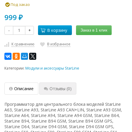
Под заказ
999
₽
-
+
В корзину
Заказ в 1 клик
К сравнению
В избранное
Категории:
Модули и аксессуары StarLine
Описание
Отзывы
(0)
Программатор для центрального блока моделей StarLine
A63, StarLine A93, StarLine A93 CAN+LIN, StarLine A93 GSM,
StarLine A64, StarLine A94, StarLine A94 GSM, StarLine B64,
StarLine B94, StarLine B94 GSM, StarLine B94 GSM GPS,
StarLine D64, StarLine D94 GSM, StarLine D94 GSM GPS,