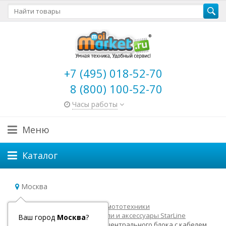
+7 (495) 018-52-70
8 (800) 100-52-70
Часы работы
Меню
Каталог
Москва
Главная
Товары для авто и мототехники
Автосигнализации
Модули и аксессуары StarLine
Ваш город
Москва
?
Программатор StarLine для центрального блока с кабелем