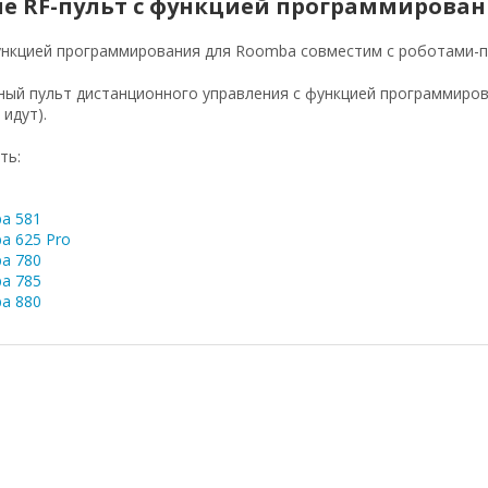
е RF-пульт с функцией программирован
ункцией программирования для Roomba совместим с роботами-пыл
ый пульт дистанционного управления с функцией программирова
идут).
ть:
a 581
a 625 Pro
a 780
a 785
a 880