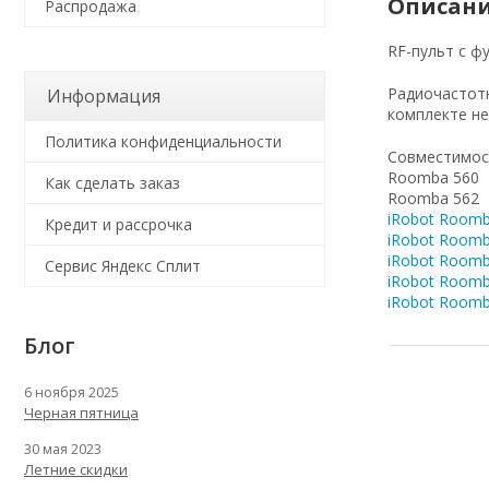
Описани
Распродажа
RF-пульт с ф
Радиочастотн
Информация
комплекте не 
Политика конфиденциальности
Совместимос
Roomba 560
Как сделать заказ
Roomba 562
iRobot Roomb
Кредит и рассрочка
iRobot Roomb
iRobot Roomb
Сервис Яндекс Сплит
iRobot Roomb
iRobot Roomb
Блог
6 ноября 2025
Черная пятница
30 мая 2023
Летние скидки