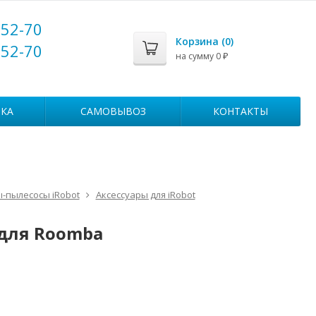
-52-70
Корзина (
0
)
-52-70
на сумму
0
₽
КА
САМОВЫВОЗ
КОНТАКТЫ
-пылесосы iRobot
Аксессуары для iRobot
для Roomba