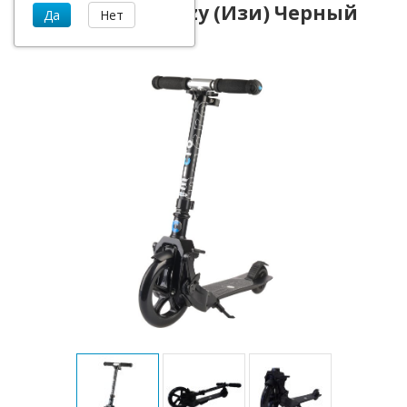
Самокат Micro Eazy (Изи) Черный
(SA0155)