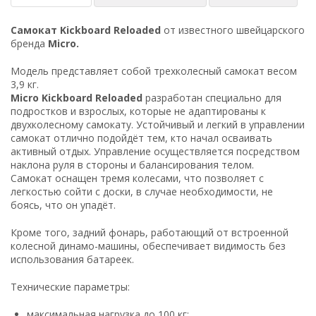
Cамокат Kickboard Reloaded
от известного швейцарского
бренда
Micro.
Модель представляет собой трехколесный самокат весом
3,9 кг.
Micro Kickboard Reloaded
разработан специально для
подростков и взрослых, которые не адаптированы к
двухколесному самокату. Устойчивый и легкий в управлении
самокат отлично подойдёт тем, кто начал осваивать
активный отдых. Управление осуществляется посредством
наклона руля в стороны и балансирования телом.
Самокат оснащен тремя колесами, что позволяет с
легкостью сойти с доски, в случае необходимости, не
боясь, что он упадёт.
Кроме
того
,
задний
фонарь
,
работающий
от
встроенной
колесной
динамо
-машины
,
обеспечивает
видимость
без
использования
батареек
.
Технические параметры:
максимальная нагрузка до 100 кг;