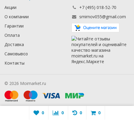
Акции
+7 (495) 018-52-70
О компании
smirnov055@gmail.com
Гарантии
Оплата
Доставка
Самовывоз
Контакты
© 2026 Moimarket.ru
0
0
0
0
Warning
: A non-numeric value encountered in
/mmarket.ru/wa-
apps/sidebar/lib/classes/sidebarViewHelper.class.php
on line