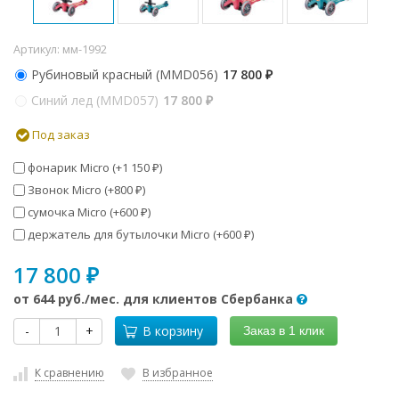
Артикул:
мм-1992
Рубиновый красный (MMD056)
17 800
₽
Синий лед (MMD057)
17 800
₽
Под заказ
фонарик Micro (+
1 150
)
₽
Звонок Micro (+
800
)
₽
сумочка Micro (+
600
)
₽
держатель для бутылочки Micro (+
600
)
₽
17 800
₽
от
644 руб.
/мес. для клиентов Сбербанка
-
+
В корзину
Заказ в 1 клик
К сравнению
В избранное