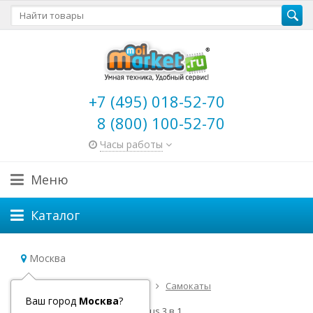
+7 (495) 018-52-70
8 (800) 100-52-70
Часы работы
Меню
Каталог
Москва
Главная
Детский транспорт
Самокаты
Детские самокаты Micro
Ваш город
Москва
?
Самокат Mini Micro Deluxe Plus 3 в 1