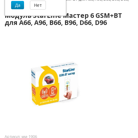
D96
Модуль StarLine Мастер 6 GSM+BT
для A66, A96, B66, B96, D66, D96
Артикул:
мм-1906