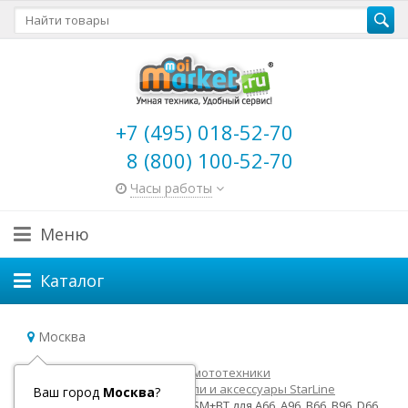
+7 (495) 018-52-70
8 (800) 100-52-70
Часы работы
Меню
Каталог
Москва
Главная
Товары для авто и мототехники
Автосигнализации
Модули и аксессуары StarLine
Ваш город
Москва
?
Модуль StarLine Мастер 6 GSM+BT для A66, A96, B66, B96, D66,