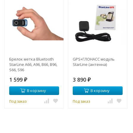
Брелок метка Bluetooth
GPS+ГЛОНАСС модуль
StarLine A66, A96, B66, B96,
StarLine (антенна)
S66, S96
1 599
3 890
₽
₽
В корзину
В корзину
Под заказ
Под заказ