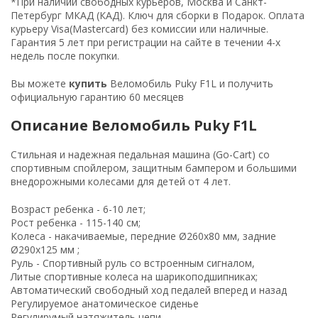
*При наличии свободных курьеров, Москва и Санкт-
Петербург МКАД (КАД). Ключ для сборки в Подарок. Оплата
курьеру Visa(Mastercard) без комиссии или наличные.
Гарантия 5 лет при регистрации на сайте в течении 4-х
недель после покупки.
Вы можете
купить
Веломобиль Puky F1L и получить
официальную гарантию 60 месяцев
Описание Веломобиль Puky F1L
Стильная и надежная педальная машина (Go-Cart) со
спортивным спойлером, защитным бампером и большими
внедорожными колесами для детей от 4 лет.
Возраст ребенка - 6-10 лет;
Рост ребенка - 115-140 см;
Колеса - накачиваемые, передние Ø260х80 мм, задние
Ø290х125 мм ;
Руль - Спортивный руль со встроенным сигналом,
Литые спортивные колеса на шарикоподшипниках;
Автоматический свободный ход педалей вперед и назад
Регулируемое анатомическое сиденье
Регулирумый натяжитель цепи