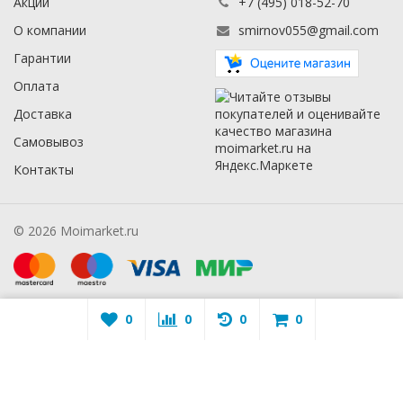
Акции
+7 (495) 018-52-70
О компании
smirnov055@gmail.com
Гарантии
Оплата
Доставка
Самовывоз
Контакты
© 2026 Moimarket.ru
0
0
0
0
Warning
: A non-numeric value encountered in
/mmarket.ru/wa-
apps/sidebar/lib/classes/sidebarViewHelper.class.php
on line
16