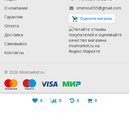
О компании
smirnov055@gmail.com
Гарантии
Оплата
Доставка
Самовывоз
Контакты
© 2026 Moimarket.ru
0
0
0
0
Warning
: A non-numeric value encountered in
/mmarket.ru/wa-
apps/sidebar/lib/classes/sidebarViewHelper.class.php
on line
16