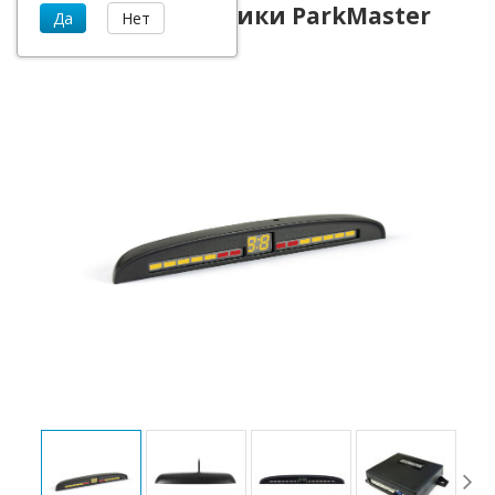
Задние парктроники ParkMaster
34-4-A