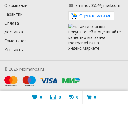
О компании
smirnov055@gmail.com
Гарантии
Оплата
Доставка
Самовывоз
Контакты
© 2026 Moimarket.ru
0
0
0
0
Warning
: A non-numeric value encountered in
/mmarket.ru/wa-
apps/sidebar/lib/classes/sidebarViewHelper.class.php
on line
16