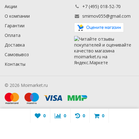
Акции
+7 (495) 018-52-70
О компании
smirnov055@gmail.com
Гарантии
Оплата
Доставка
Самовывоз
Контакты
© 2026 Moimarket.ru
0
0
0
0
Warning
: A non-numeric value encountered in
/mmarket.ru/wa-
apps/sidebar/lib/classes/sidebarViewHelper.class.php
on line