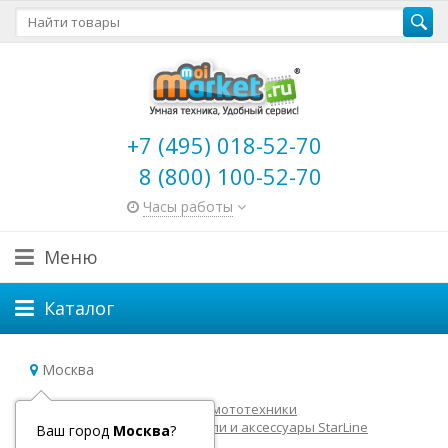
+7 (495) 018-52-70
8 (800) 100-52-70
Часы работы
Меню
Каталог
Москва
Главная
Товары для авто и мототехники
Автосигнализации
Модули и аксессуары StarLine
Ваш город
Москва
?
ЖК Брелок StarLine E60, E61