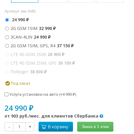
Артикул:
мм-3685
24 990
₽
2G GSM 1SIM
32 990
₽
3CAN-4LIN
24 990
₽
2G GSM 1SIM, GPS, R4
37 150
₽
LTE 4G GSM 2SIM
26 900
₽
LTE 4G GSM 2SIM, GPS
30 100
₽
Победит
38 600
₽
Под заказ
Услуга установки на авто (+
4 990
)
₽
24 990
₽
от
903 руб.
/мес. для клиентов Сбербанка
-
+
В корзину
Заказ в 1 клик