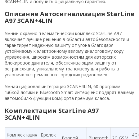
3CAN+4LIN и получить официальную гарантию.
Описание Автосигнализация StarLine
A97 3CAN+4LIN
Умный охранно-телематический комплекс StarLine А97
включает лучшие решения в области автобезопасности и
гарантирует надежную защиту от угона благодаря
устойчивому к электронному взлому диалоговому коду
управления, широким возможностям для авторских
блокировок двигателя, обеспечивающим защиту от
ретрансляции, уникальному трансиверу для работы в
условиях экстремальных городских радиопомех.
Умная цифровая интеграция 3CAN+4LIN, 60 программ
гибкой логики и Bluetooth Smart-интерфейс подарят вашему
автомобилю функции комфорта премиум-класса.
Комплектации StarLine A97
3CAN+4LIN
Комплектация
Брелок
4G
Второй
Bluetooth
2G GSM