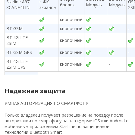
Starline A97
с ЖК
GS
брелок
Модуль
Модуль
3CAN+4LIN
экраном
2S
кнопочный
-
-
BT GSM
кнопочный
-
BT 4G-LTE
кнопочный
-
2SIM
BT GSM GPS
кнопочный
-
BT 4G-LTE
кнопочный
-
2SIM GPS
Надежная защита
УМНАЯ АВТОРИЗАЦИЯ ПО СМАРТФОНУ
Только владелец получает разрешение на поездку после
авторизации по смартфону на платформе iOS или Android с
мобильным приложением StarLine по защищенной
технологии Bluetooth Smart