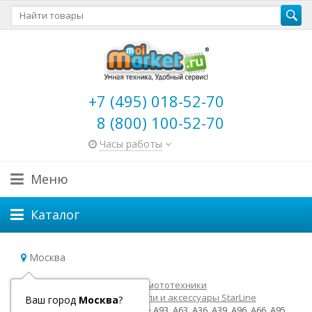
+7 (495) 018-52-70
8 (800) 100-52-70
Часы работы
Меню
Каталог
Москва
Главная
Товары для авто и мототехники
Автосигнализации
Модули и аксессуары StarLine
Ваш город
Москва
?
Силиконовый чехол StarLine A93, A63, A36, A39, A96, A66, A95