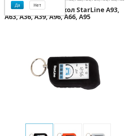
Силиконовый чехол StarLine A93,
A63, A36, A39, A96, A66, A95