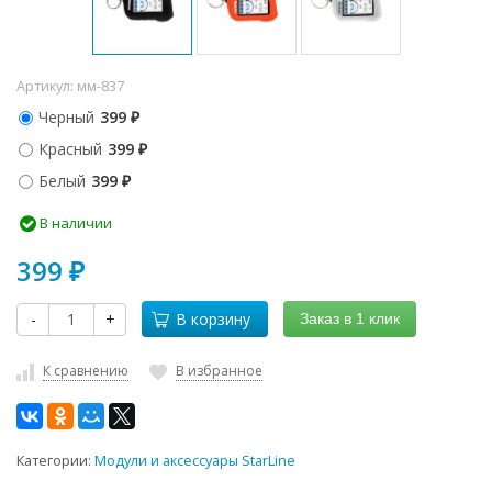
Артикул:
мм-837
Черный
399
₽
Красный
399
₽
Белый
399
₽
В наличии
399
₽
-
+
В корзину
Заказ в 1 клик
К сравнению
В избранное
Категории:
Модули и аксессуары StarLine