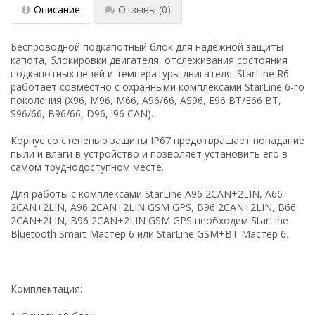
Описание
Отзывы
(0)
Беспроводной подкапотный блок для надёжной защиты
капота, блокировки двигателя, отслеживания состояния
подкапотных цепей и температуры двигателя. StarLine R6
работает совместно с охранными комплексами StarLine 6-го
поколения (X96, M96, М66, А96/66, AS96, Е96 BT/E66 BT,
S96/66, В96/66, D96, i96 CAN).
Корпус со степенью защиты IP67 предотвращает попадание
пыли и влаги в устройство и позволяет установить его в
самом труднодоступном месте.
Для работы с комплексами StarLine A96 2CAN+2LIN, A66
2CAN+2LIN, A96 2CAN+2LIN GSM GPS, B96 2CAN+2LIN, B66
2CAN+2LIN, B96 2CAN+2LIN GSM GPS необходим StarLine
Bluetooth Smart Мастер 6 или StarLine GSM+BT Мастер 6
.
Комплектация: