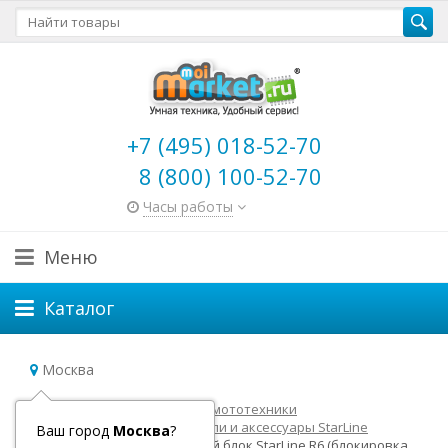
+7 (495) 018-52-70
8 (800) 100-52-70
Часы работы
Меню
Каталог
Москва
Главная
Товары для авто и мототехники
Автосигнализации
Модули и аксессуары StarLine
Ваш город
Москва
?
Беспроводной подкапотный блок StarLine R6 (блокировка,