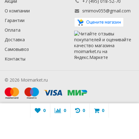
Акции
+7 (495) 018-52-70
О компании
smirnov055@gmail.com
Гарантии
Оплата
Доставка
Самовывоз
Контакты
© 2026 Moimarket.ru
0
0
0
0
Warning
: A non-numeric value encountered in
/mmarket.ru/wa-
apps/sidebar/lib/classes/sidebarViewHelper.class.php
on line
16