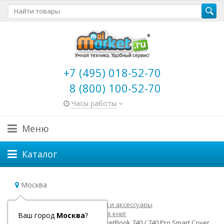
+7 (495) 018-52-70
8 (800) 100-52-70
Часы работы
Меню
Каталог
Москва
Главная
Электронные книги и аксессуары
Аксессуары для электронных книг
Ваш город
Москва
?
Чехол, обложка кожзам PocketBook 740 / 740 Pro Smart Cover