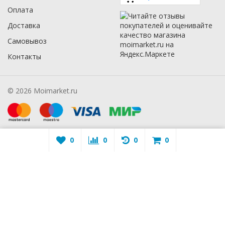
Оплата
Доставка
Самовывоз
Контакты
© 2026 Moimarket.ru
0
0
0
0
Warning
: A non-numeric value encountered in
/mmarket.ru/wa-
apps/sidebar/lib/classes/sidebarViewHelper.class.php
on line
16
Warning
: A non-numeric value encountered in
/mmarket.ru/wa-
apps/sidebar/lib/classes/sidebarViewHelper.class.php
on line
16