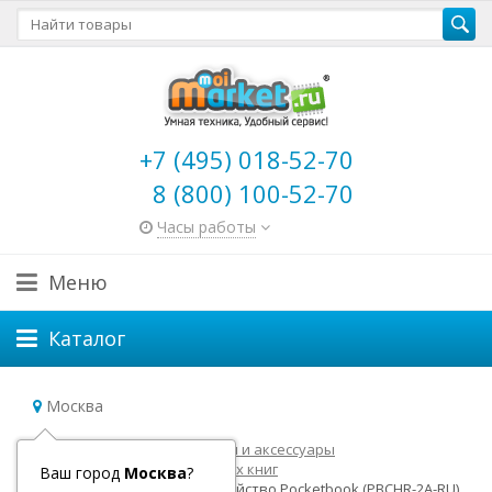
+7 (495) 018-52-70
8 (800) 100-52-70
Часы работы
Меню
Каталог
Москва
Главная
Электронные книги и аксессуары
Аксессуары для электронных книг
Ваш город
Москва
?
Фирменное зарядное устройство Pocketbook (PBCHR-2A-RU)