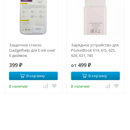
Защитное стекло
Зарядное устройство для
Gadgethelp для E-ink книг
PocketBook 614, 615, 625,
6 дюймов
626, 631, 740
399
499
от
₽
₽
В корзину
В корзину
В наличии
В наличии