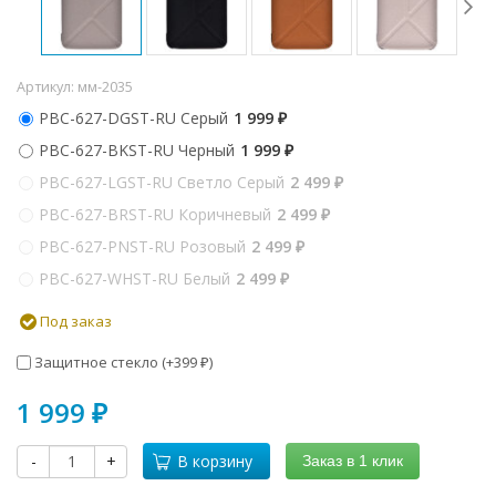
Артикул:
мм-2035
PBC-627-DGST-RU Серый
1 999
₽
PBC-627-BKST-RU Черный
1 999
₽
PBC-627-LGST-RU Светло Серый
2 499
₽
PBC-627-BRST-RU Коричневый
2 499
₽
PBC-627-PNST-RU Розовый
2 499
₽
PBC-627-WHST-RU Белый
2 499
₽
Под заказ
Защитное стекло (+
399
)
₽
1 999
₽
-
+
В корзину
Заказ в 1 клик