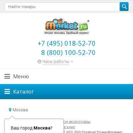
+7 (495) 018-52-70
8 (800) 100-52-70
Часы работы
Меню
Каталог
Москва
Главная
Электронные книги и аксессуары
Аксессуары для электронных книг
Ваш город
Москва
?
Обложка PocketBook 616, 627, 632, 633 Original Трансформер