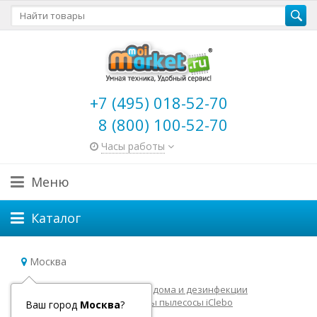
+7 (495) 018-52-70
8 (800) 100-52-70
Часы работы
Меню
Каталог
Москва
Главная
Роботы для уборки дома и дезинфекции
Роботы пылесосы
Роботы пылесосы iClebo
Ваш город
Москва
?
Аксессуары для iClebo