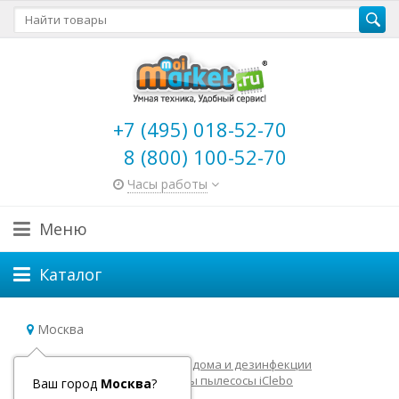
+7 (495) 018-52-70
8 (800) 100-52-70
Часы работы
Меню
Каталог
Москва
Главная
Роботы для уборки дома и дезинфекции
Роботы пылесосы
Роботы пылесосы iClebo
Ваш город
Москва
?
Аксессуары для iClebo