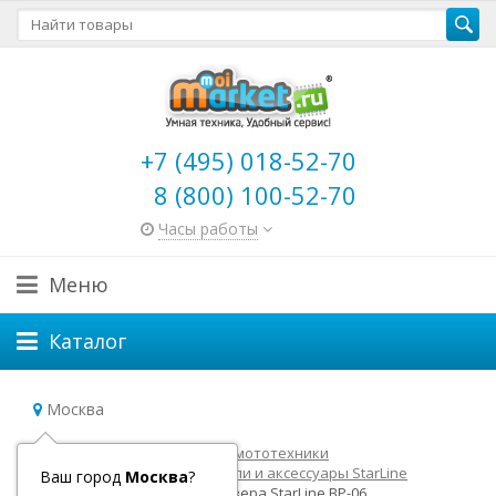
+7 (495) 018-52-70
8 (800) 100-52-70
Часы работы
Меню
Каталог
Москва
Главная
Товары для авто и мототехники
Автосигнализации
Модули и аксессуары StarLine
Ваш город
Москва
?
Модуль обхода иммобилайзера StarLine BP-06