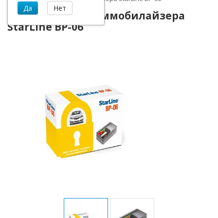
Модуль обхода иммобилайзера
StarLine BP-06