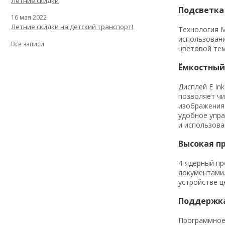
Летние скидки
Подсветка
16 мая 2022
Летние скидки на детский транспорт!
Технология M
использовани
Все записи
цветовой тем
Ёмкостный 
Дисплей E In
позволяет чи
изображения 
удобное упра
и использова
Высокая п
4-ядерный пр
документами.
устройстве ц
Поддержк
Программное