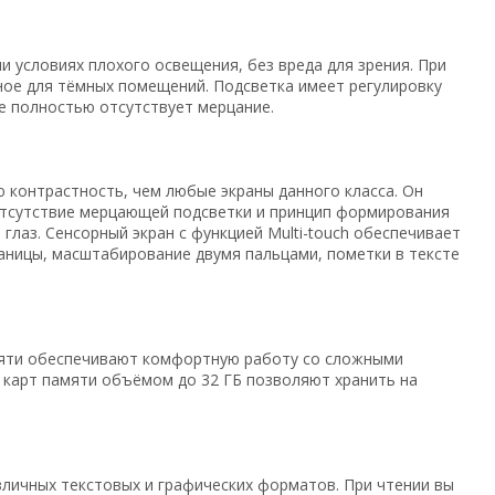
 условиях плохого освещения, без вреда для зрения. При
ное для тёмных помещений. Подсветка имеет регулировку
ее полностью отсутствует мерцание.
ю контрастность, чем любые экраны данного класса. Он
 Отсутствие мерцающей подсветки и принцип формирования
лаз. Сенсорный экран с функцией Multi-touch обеспечивает
аницы, масштабирование двумя пальцами, пометки в тексте
амяти обеспечивают комфортную работу со сложными
й карт памяти объёмом до 32 ГБ позволяют хранить на
ичных текстовых и графических форматов. При чтении вы