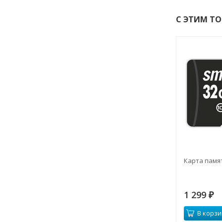
С ЭТИМ Т
Карта памя
1 299
₽
В корзи