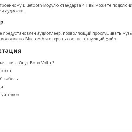
троенному Bluetooth-модулю стандарта 4.1 вы можете подключ
я аудиокниг.
ер
е предустановлен аудиоплеер, позволяющий прослушивать музык
 колонки по Bluetooth и открыть соответствующий файл.
ктация
ая книга Onyx Boox Volta 3
ложка
С кабель
ия
ный талон