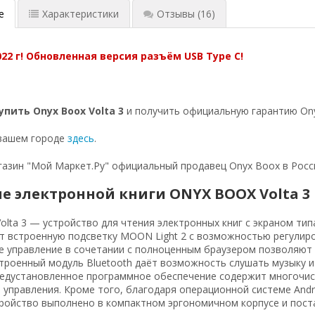
е
Характеристики
Отзывы
(16)
022 г! Обновленная версия разъём USB Type C!
упить Onyx Boox Volta 3
и получить официальную гарантию Ony
 вашем городе
здесь
.
азин "Мой Маркет.Ру" официальный продавец Onyx Boox в Росс
е электронной книги ONYX BOOX Volta 3
lta 3 — устройство для чтения электронных книг с экраном типа
 встроенную подсветку MOON Light 2 c возможностью регулиро
ое управление в сочетании с полноценным браузером позволяют
троенный модуль Bluetooth даёт возможность слушать музыку 
редустановленное программное обеспечение содержит многочисл
управления. Кроме того, благодаря операционной системе Andr
тройство выполнено в компактном эргономичном корпусе и постав