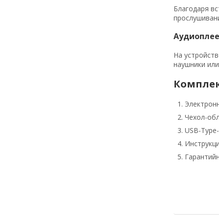
Благодаря вс
прослушивани
Аудиопле
На устройств
наушники или
Компле
Электронн
Чехол-об
USB-Type-
Инструкц
Гарантий