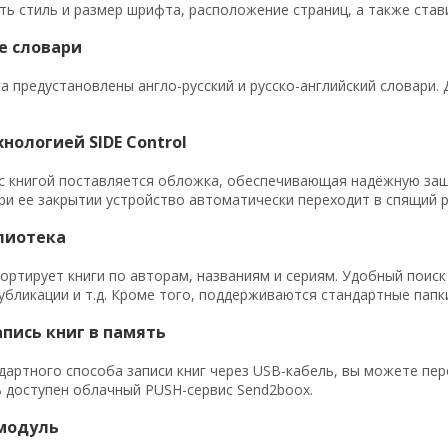
ь стиль и размер шрифта, расположение страниц, а также став
е словари
ta предустановлены англо-русский и русско-английский словари.
хнологией SIDE Control
с книгой поставляется обложка, обеспечивающая надёжную защ
при ее закрытии устройство автоматически переходит в спящий 
лиотека
ортирует книги по авторам, названиям и сериям. Удобный поиск
публикации и т.д. Кроме того, поддерживаются стандартные пап
пись книг в память
артного способа записи книг через USB-кабель, вы можете пере
 доступен облачный PUSH-сервис Send2boox.
-модуль