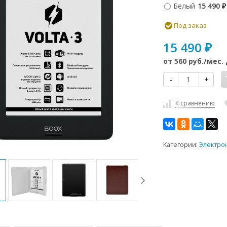
Белый
15 490
₽
Под заказ
15 490
₽
от
560 руб.
/мес.
-
+
К сравнению
Категории:
Электро