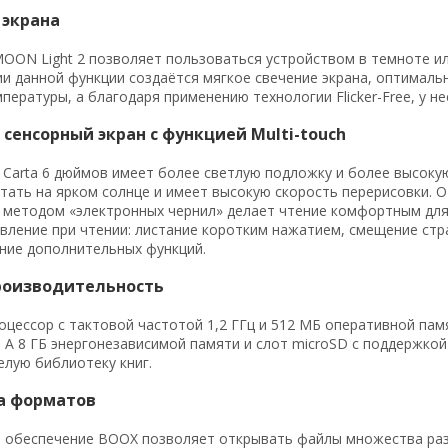
 экрана
OON Light 2 позволяет пользоваться устройством в темноте или
и данной функции создаётся мягкое свечение экрана, оптималь
пературы, а благодаря применению технологии Flicker-Free, у н
сенсорный экран с функцией Multi-touch
k Carta 6 дюймов имеет более светлую подложку и более высоку
тать на ярком солнце и имеет высокую скорость перерисовки.
методом «электронных чернил» делает чтение комфортным для г
вление при чтении: листание коротким нажатием, смещение стр
ние дополнительных функций.
роизводительность
оцессор с тактовой частотой 1,2 ГГц и 512 МБ оперативной п
 А 8 ГБ энергонезависимой памяти и слот microSD с поддержко
елую библиотеку книг.
а форматов
 обеспечение BOOX позволяет открывать файлы множества разл