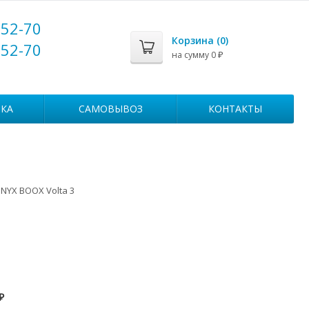
-52-70
Корзина (
0
)
-52-70
на сумму
0
₽
КА
САМОВЫВОЗ
КОНТАКТЫ
NYX BOOX Volta 3
₽