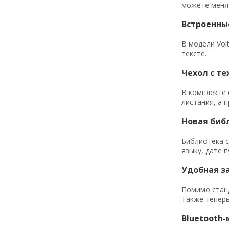
можете менят
Встроенны
В модели Vol
тексте.
Чехол с те
В комплекте 
листания, а 
Новая биб
Библиотека с
языку, дате 
Удобная за
Помимо станд
Также теперь
Bluetooth