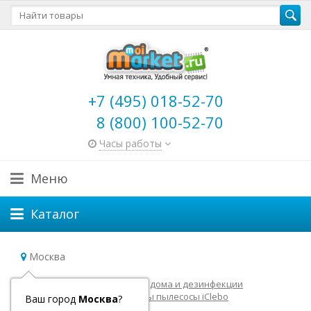
+7 (495) 018-52-70
8 (800) 100-52-70
Часы работы
Меню
Каталог
Москва
Главная
Роботы для уборки дома и дезинфекции
Роботы пылесосы
Роботы пылесосы iClebo
Ваш город
Москва
?
Аксессуары для iClebo