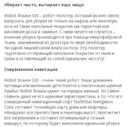
Убирает чисто, вытирает еще чище
iRobot Braava 320 – робот полотер, который можно смело
выпускать для уборки не только на кафель или линолеум,
но и на такие напольные покрытия как паркетная или
массивная доска и ламинат. С ними ничего не случится –
влажная уборка производится при помощи микрофибровой
ткани, смачиваемой из дозатора по мере необходимости.
Ни одной лишней капли влаги на полу. Это полотер,
тщательно оттирающий напольное покрытие от пыли и
грязи и оставляющий за собой идеальную чистоту!
Современная навигация
iRobot Braava 320 - очень тихий робот. Ваши домашние
питомцы или маленькие дети боятся относительно шумной
Румбы? iRobot Braava шумит на порядок меньше. Но самое
главное даже не его шумовые характеристики, а то, что его
совершенный навигационный софт NorthStar Navigation
Cube составит точнейшую карту дома или квартиры,
обнаружит все препятствия и перепады высот, просчитает
все загрязнения и составит оптимальный и точный
маршрут, по которому будет выполнена идеальная уборка.