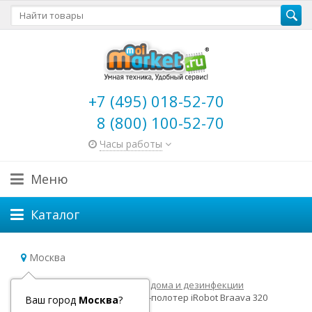
+7 (495) 018-52-70
8 (800) 100-52-70
Часы работы
Меню
Каталог
Москва
Главная
Роботы для уборки дома и дезинфекции
Архивные модели
Робот-полотер iRobot Braava 320
Ваш город
Москва
?