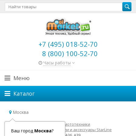
+7 (495) 018-52-70
8 (800) 100-52-70
Часы работы
Меню
Каталог
Москва
Главная
Товары для авто и мототехники
Автосигнализации
Модули и аксессуары StarLine
Ваш город
Москва
?
ЖК Брелок StarLine A63, A93, A36, A39