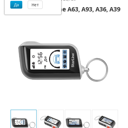
ЖК Брелок StarLine A63, A93, A36, A39