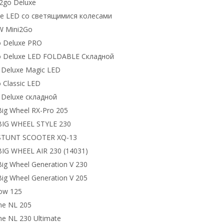
i2go Deluxe
ite LED со светящимися колесами
W Mini2Go
o Deluxe PRO
o Deluxe LED FOLDABLE Складной
o Deluxe Magic LED
 Classic LED
o Deluxe складной
g Wheel RX-Pro 205
IG WHEEL STYLE 230
TUNT SCOOTER XQ-13
G WHEEL AIR 230 (14031)
g Wheel Generation V 230
g Wheel Generation V 205
low 125
ne NL 205
ne NL 230 Ultimate