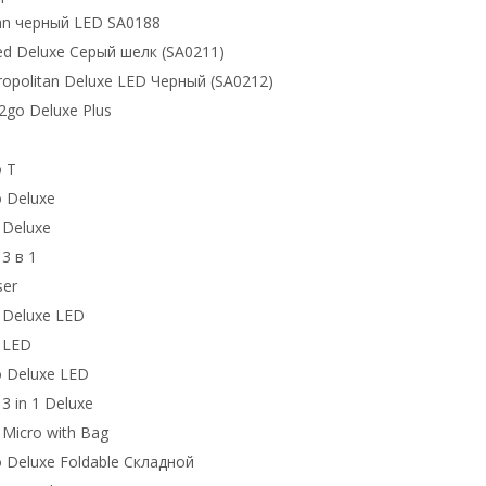
an черный LED SA0188
ed Deluxe Серый шелк (SA0211)
ropolitan Deluxe LED Черный (SA0212)
2go Deluxe Plus
o T
o Deluxe
 Deluxe
 3 в 1
ser
 Deluxe LED
o LED
o Deluxe LED
 3 in 1 Deluxe
 Micro with Bag
o Deluxe Foldable Складной