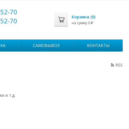
-52-70
Корзина (
0
)
-52-70
на сумму
0
₽
КА
САМОВЫВОЗ
КОНТАКТЫ
RSS
и и т.д.