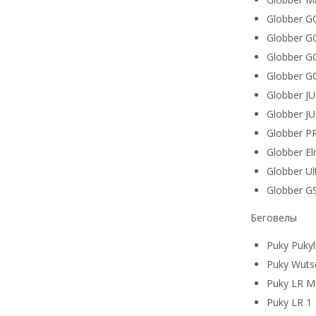
Globber G
Globber 
Globber 
Globber G
Globber J
Globber 
Globber 
Globber El
Globber Ul
Globber G
Беговелы
Puky Pukyl
Puky Wuts
Puky LR M
Puky LR 1