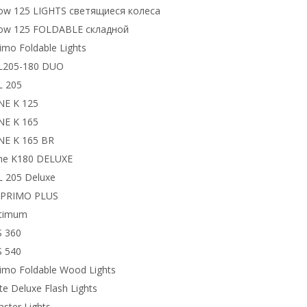
low 125 LIGHTS светящиеся колеса
low 125 FOLDABLE складной
imo Foldable Lights
L205-180 DUO
L 205
NE K 125
NE K 165
NE K 165 BR
ne K180 DELUXE
L 205 Deluxe
PRIMO PLUS
ltimum
S 360
S 540
imo Foldable Wood Lights
ite Deluxe Flash Lights
ster Lights