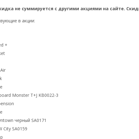
кидка не суммируется с другими акциями на сайте. Скид
вующие в акции:
ed +
ket
Air
k
te
kboard Monster Т+J KB0022-3
pension
te
wntown черный SA0171
 City SA0159
mp