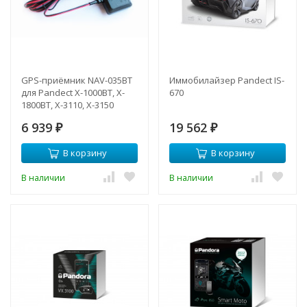
GPS-приёмник NAV-035BT
Иммобилайзер Pandeсt IS-
для Pandect X-1000BT, X-
670
1800BT, X-3110, X-3150
6 939
19 562
₽
₽
В корзину
В корзину
В наличии
В наличии